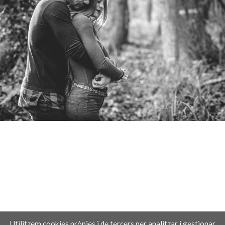
Utilitzem cookies pròpies i de tercers per analitzar i gestionar