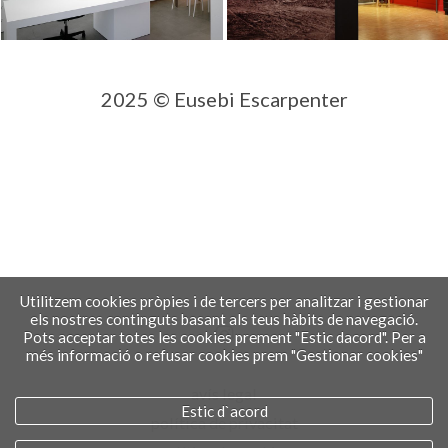
2025 © Eusebi Escarpenter
Utilitzem cookies pròpies i de tercers per analitzar i gestionar
els nostres continguts basant als teus hàbits de navegació.
Pots acceptar totes les cookies prement "Estic dacord". Per a
més informació o refusar cookies prem "Gestionar cookies"
avís legal
Estic d`acord
política de privacitat