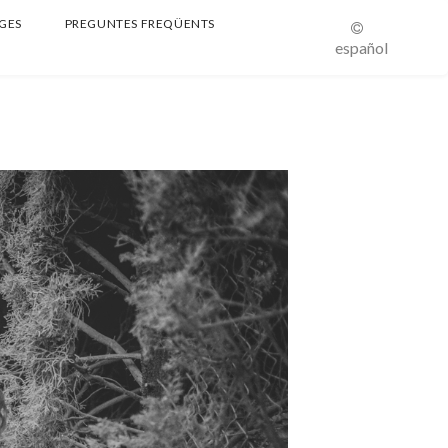
GES
PREGUNTES FREQÜENTS
español